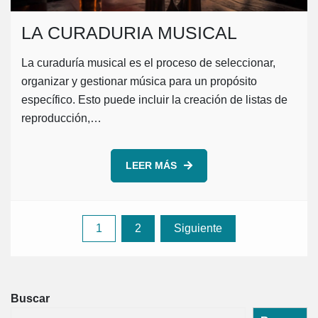
LA CURADURIA MUSICAL
La curaduría musical es el proceso de seleccionar,
organizar y gestionar música para un propósito
específico. Esto puede incluir la creación de listas de
reproducción,…
LEER MÁS
Paginación
1
2
Siguiente
de
entradas
Buscar