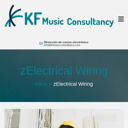
Saltar
al
contenido
KF Music
Music Consultant Hotels + Brands
Dirección de correo electrónico
info@kfmusicconsultancy.com
zElectrical Wiring
Inicio
zElectrical Wiring