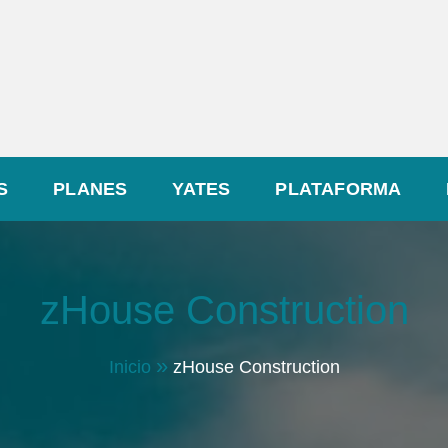
S
PLANES
YATES
PLATAFORMA
zHouse Construction
Inicio
zHouse Construction