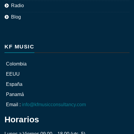
Radio
Blog
KF MUSIC
Colombia
EEUU
España
Panamá
Email :
info@kfmusicconsultancy.com
Horarios
Lunes a Viernes 09.00 – 18.00 (utc -5)